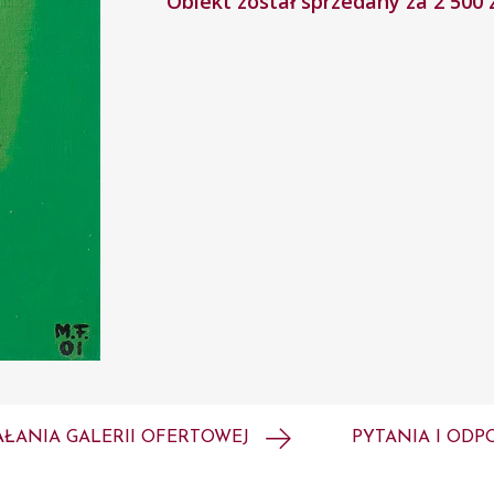
Obiekt został sprzedany za 2 500 
AŁANIA GALERII OFERTOWEJ
PYTANIA I ODP