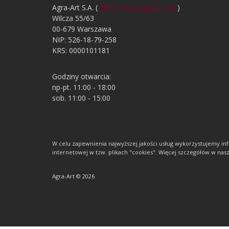
Agra-Art S.A. (
https://www.agraart.pl/
)
Wilcza 55/63
00-679 Warszawa
NIP: 526-18-79-258
KRS: 0000101181
Godziny otwarcia:
np-pt. 11:00 - 18:00
sob. 11:00 - 15:00
W celu zapewnienia najwyższej jakości usług wykorzystujemy 
internetowej w tzw. plikach "cookies". Więcej szczegółów w nasze
Agra-Art © 2026