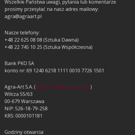
Wszelkie Państwa uwagi, pytania lub komentarze
prosimy przesyłać na nasz adres mailowy:
agra@agraart.pl
Nasze telefony:
+48 22 625 08 08 (Sztuka Dawna)
+48 22 745 10 25 (Sztuka Współczesna)
Bank PKO SA
konto nr: 69 1240 6218 1111 0010 7726 1501
Agra-Art S.A. (
https://www.agraart.pl/
)
Wilcza 55/63
00-679 Warszawa
NIP: 526-18-79-258
KRS: 0000101181
Godziny otwarcia: