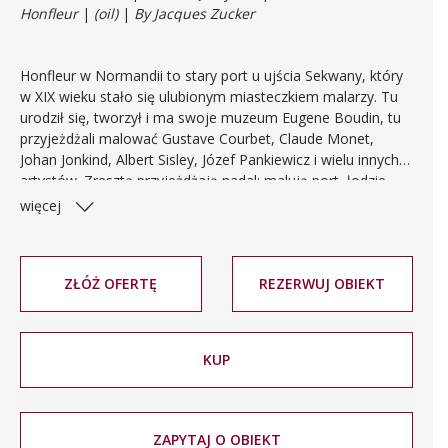
Honfleur
|
(oil)
|
By Jacques Zucker
Honfleur w Normandii to stary port u ujścia Sekwany, który
w XIX wieku stało się ulubionym miasteczkiem malarzy. Tu
urodził się, tworzył i ma swoje muzeum Eugene Boudin, tu
przyjeżdżali malować Gustave Courbet, Claude Monet,
Johan Jonkind, Albert Sisley, Józef Pankiewicz i wielu innych
artystów. Zresztą przyjeżdżają nadal; malują port, łodzie,
stare domy, placyki, kościoły. Bywał w Honfleur i Jakub
więcej
Zucker; prezentowany tu jego obraz przedstawia nabrzeże
starego basenu portowego z otaczającymi go domami i
górującą nad nimi wieżą kościoła Saint-Etienne.
ZŁÓŻ OFERTĘ
REZERWUJ OBIEKT
KUP
ZAPYTAJ O OBIEKT