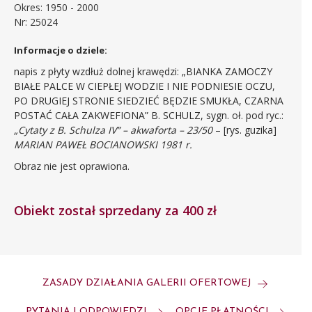
Okres: 1950 - 2000
Nr: 25024
Informacje o dziele:
napis z płyty wzdłuż dolnej krawędzi: „BIANKA ZAMOCZY
BIAŁE PALCE W CIEPŁEJ WODZIE I NIE PODNIESIE OCZU,
PO DRUGIEJ STRONIE SIEDZIEĆ BĘDZIE SMUKŁA, CZARNA
POSTAĆ CAŁA ZAKWEFIONA” B. SCHULZ, sygn. oł. pod ryc.:
„Cytaty z B. Schulza IV” – akwaforta – 23/50
– [rys. guzika]
MARIAN PAWEŁ BOCIANOWSKI 1981 r.
Obraz nie jest oprawiona.
Obiekt został sprzedany za 400 zł
ZASADY DZIAŁANIA GALERII OFERTOWEJ
PYTANIA I ODPOWIEDZI
OPCJE PŁATNOŚCI