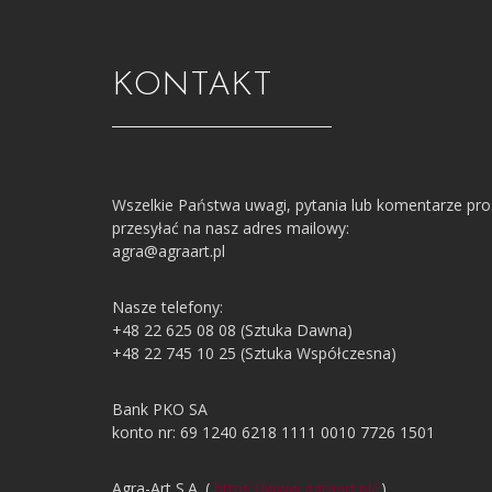
KONTAKT
Wszelkie Państwa uwagi, pytania lub komentarze pr
przesyłać na nasz adres mailowy:
agra@agraart.pl
Nasze telefony:
+48 22 625 08 08 (Sztuka Dawna)
+48 22 745 10 25 (Sztuka Współczesna)
Bank PKO SA
konto nr: 69 1240 6218 1111 0010 7726 1501
Agra-Art S.A. (
https://www.agraart.pl/
)