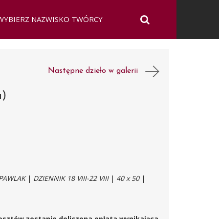
Następne dzieło w galerii
a)
 PAWLAK
|
DZIENNIK 18 VIII-22 VIII
|
40 x 50
|
osztów zostanie doliczona opłata wynikająca