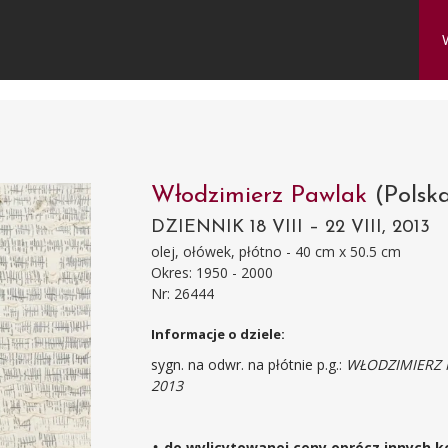
Włodzimierz Pawlak
(Polsk
DZIENNIK 18 VIII – 22 VIII, 2013
olej, ołówek, płótno - 40 cm x 50.5 cm
Okres: 1950 - 2000
Nr: 26444
Informacje o dziele:
sygn. na odwr. na płótnie p.g.:
WŁODZIMIERZ
2013
♣ do wylicytowanej ceny oprócz innych k