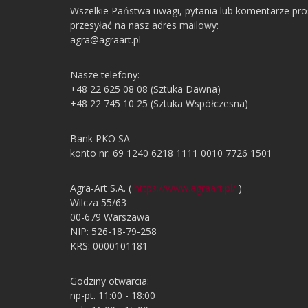
Wszelkie Państwa uwagi, pytania lub komentarze pr
przesyłać na nasz adres mailowy:
agra@agraart.pl
Nasze telefony:
+48 22 625 08 08 (Sztuka Dawna)
+48 22 745 10 25 (Sztuka Współczesna)
Bank PKO SA
konto nr: 69 1240 6218 1111 0010 7726 1501
Agra-Art S.A. (
https://www.agraart.pl/
)
Wilcza 55/63
00-679 Warszawa
NIP: 526-18-79-258
KRS: 0000101181
Godziny otwarcia:
np-pt. 11:00 - 18:00