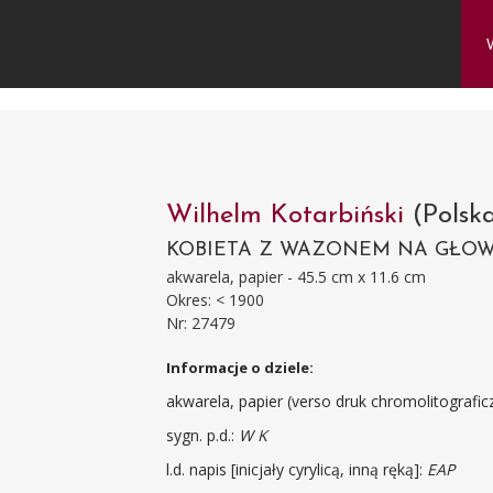
Wilhelm Kotarbiński
(Polsk
KOBIETA Z WAZONEM NA GŁOWI
akwarela, papier - 45.5 cm x 11.6 cm
Okres: < 1900
Nr: 27479
Informacje o dziele:
akwarela, papier (verso druk chromolitografic
sygn. p.d.:
W K
l.d. napis [inicjały cyrylicą, inną ręką]:
EAP