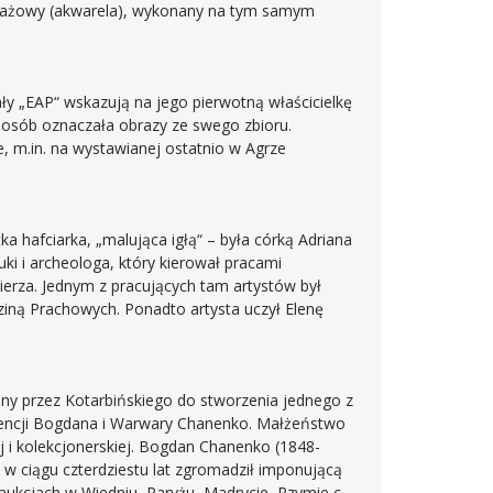
ejzażowy (akwarela), wykonany na tym samym
ły „EAP“ wskazują na jego pierwotną właścicielkę
posób oznaczała obrazy ze swego zbioru.
 m.in. na wystawianej ostatnio w Agrze
ka hafciarka, „malująca igłą“ – była córką Adriana
uki i archeologa, który kierował pracami
erza. Jednym z pracujących tam artystów był
dziną Prachowych. Ponadto artysta uczył Elenę
ny przez Kotarbińskiego do stworzenia jednego z
encji Bogdana i Warwary Chanenko. Małżeństwo
nej i kolekcjonerskiej. Bogdan Chanenko (1848-
 w ciągu czterdziestu lat zgromadził imponującą
a aukcjach w Wiedniu, Paryżu, Madrycie, Rzymie czy