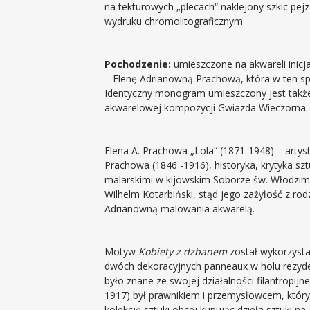
na tekturowych „plecach“ naklejony szkic p
wydruku chromolitograficznym
Pochodzenie:
umieszczone na akwareli inicja
– Elenę Adrianowną Prachową, która w ten s
Identyczny monogram umieszczony jest także,
akwarelowej kompozycji Gwiazda Wieczorna.
Elena A. Prachowa „Lola“ (1871-1948) – artyst
Prachowa (1846 -1916), historyka, krytyka szt
malarskimi w kijowskim Soborze św. Włodzimi
Wilhelm Kotarbiński, stąd jego zażyłość z ro
Adrianowną malowania akwarelą.
Motyw
Kobiety z dzbanem
został wykorzysta
dwóch dekoracyjnych panneaux w holu rezyd
było znane ze swojej działalności filantropij
1917) był prawnikiem i przemysłowcem, który
kolekcję sztuki obcej kupując dzieła sztuki n