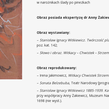
w narożnikach ślady po pinezkach
Obraz posiada ekspertyzę dr Anny Żakiewi
Obraz wystawiany:
–
Stanisław Ignacy Witkiewicz. Twórczość pl
poz. kat. 142;
–
Słowo i obraz. Witkacy – Chwistek – Strzem
Obraz reprodukowany:
– Irena Jakimowicz,
Witkacy Chwistek Strzemi
–
Sonata Belzebuba
, Teatr Narodowy [progra
–
Stanisław Ignacy Witkiewicz 1885-1939. Ka
przy współpracy Anny Żakiewicz, Muzeum Na
1698 (nie wyst.).