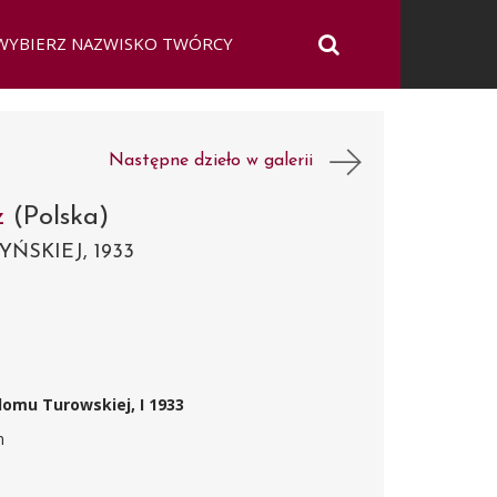
Następne dzieło w galerii
cz
(Polska)
ŃSKIEJ, 1933
domu Turowskiej, I 1933
m