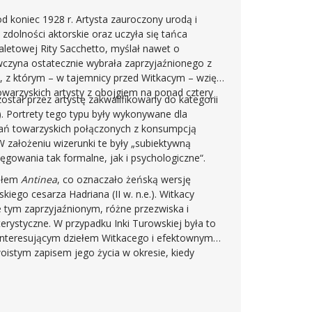
 koniec 1928 r. Artysta zauroczony urodą i
 zdolności aktorskie oraz uczyła się tańca
etowej Rity Sacchetto, myślał nawet o
ewczyna ostatecznie wybrała zaprzyjaźnionego z
, z którym – w tajemnicy przed Witkacym – wzięła
warzyskich artysty z obojgiem na ponad cztery
ostał przez artystę zakwalifikowany do kategorii
. Portrety tego typu były wykonywane dla
tkań towarzyskich połączonych z konsumpcją
 założeniu wizerunki te były „subiektywną
ęgowania tak formalne, jak i psychologiczne“.
tułem
Antinea
, co oznaczało żeńską wersję
kiego cesarza Hadriana (II w. n.e.). Witkacy
tym zaprzyjaźnionym, różne przezwiska i
erystyczne. W przypadku Inki Turowskiej była to
ko interesującym dziełem Witkacego i efektownym
woistym zapisem jego życia w okresie, kiedy