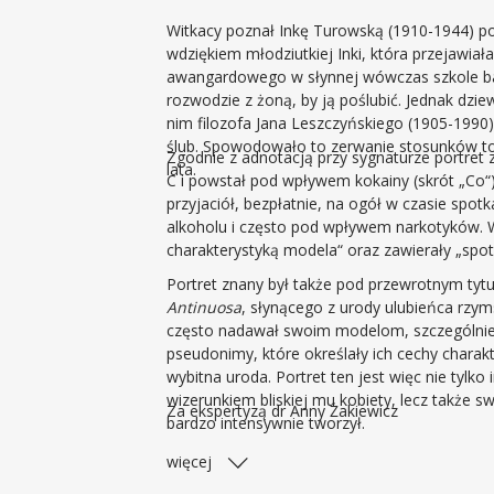
Witkacy poznał Inkę Turowską (1910-1944) pod
wdziękiem młodziutkiej Inki, która przejawiała
awangardowego w słynnej wówczas szkole bal
rozwodzie z żoną, by ją poślubić. Jednak dzi
nim filozofa Jana Leszczyńskiego (1905-1990)
ślub. Spowodowało to zerwanie stosunków to
Zgodnie z adnotacją przy sygnaturze portret z
lata.
C i powstał pod wpływem kokainy (skrót „Co“)
przyjaciół, bezpłatnie, na ogół w czasie spo
alkoholu i często pod wpływem narkotyków. W
charakterystyką modela“ oraz zawierały „spot
Portret znany był także pod przewrotnym ty
Antinuosa
, słynącego z urody ulubieńca rzyms
często nadawał swoim modelom, szczególnie 
pseudonimy, które określały ich cechy charakt
wybitna uroda. Portret ten jest więc nie tyl
wizerunkiem bliskiej mu kobiety, lecz także s
Za ekspertyzą dr Anny Żakiewicz
bardzo intensywnie tworzył.
więcej