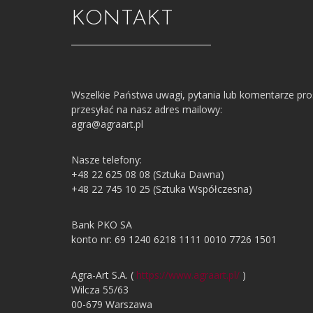
KONTAKT
Wszelkie Państwa uwagi, pytania lub komentarze pr
przesyłać na nasz adres mailowy:
agra@agraart.pl
Nasze telefony:
+48 22 625 08 08 (Sztuka Dawna)
+48 22 745 10 25 (Sztuka Współczesna)
Bank PKO SA
konto nr: 69 1240 6218 1111 0010 7726 1501
Agra-Art S.A. (
https://www.agraart.pl/
)
Wilcza 55/63
00-679 Warszawa