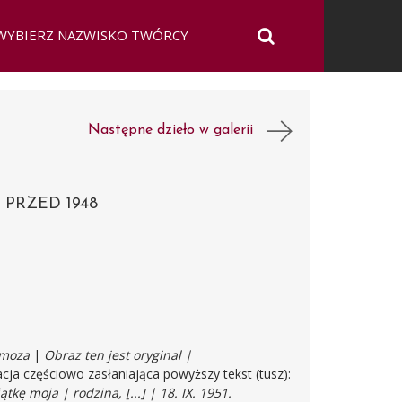
Następne dzieło w galerii
PRZED 1948
moza
|
Obraz ten jest oryginal |
a częściowo zasłaniająca powyższy tekst (tusz):
tkę moja | rodzina, [...] | 18. IX. 1951.