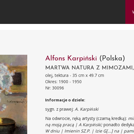
Alfons Karpiński
(Polska)
MARTWA NATURA Z MIMOZAMI, 
olej, tektura - 35 cm x 49.7 cm
Okres: 1900 - 1950
Nr: 30096
Informacje o dziele:
sygn. z prawej:
A. Karpiński
Na odwrocie, ręką artysty (czarną kredką):
mi
ną moją pracą | A Karpiński;
ponadto dedykacj
W dniu | Imienin SZ.P. | Izie G[...] na | pamią