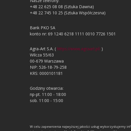
Nasze telefony:
+48 22 625 08 08 (Sztuka Dawna)
+48 22 745 10 25 (Sztuka Współczesna)
Bank PKO SA
konto nr: 69 1240 6218 1111 0010 7726 1501
Agra-Art S.A. (
https://www.agraart.pl/
)
Wilcza 55/63
00-679 Warszawa
NIP: 526-18-79-258
KRS: 0000101181
Godziny otwarcia:
np-pt. 11:00 - 18:00
sob. 11:00 - 15:00
W celu zapewnienia najwyższej jakości usług wykorzystujemy 