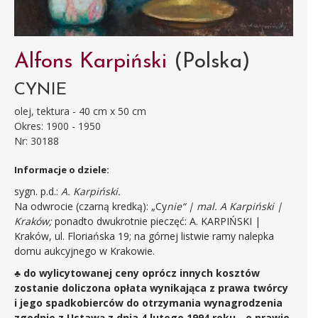
Alfons Karpiński
(Polska)
CYNIE
olej, tektura - 40 cm x 50 cm
Okres: 1900 - 1950
Nr: 30188
Informacje o dziele:
sygn. p.d.:
A. Karpiński.
Na odwrocie (czarną kredką): „Cy
nie“ | mal. A Karpiński |
Kraków;
ponadto dwukrotnie pieczęć: A. KARPIŃSKI |
Kraków, ul. Floriańska 19; na górnej listwie ramy nalepka
domu aukcyjnego w Krakowie.
♣ do wylicytowanej ceny oprócz innych kosztów
zostanie doliczona opłata wynikająca z prawa twórcy
i jego spadkobierców do otrzymania wynagrodzenia
zgodnie z Ustawą z dnia 4 lutego 1994 roku - o prawie