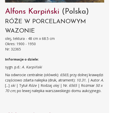
Alfons Karpiński
(Polska)
RÓŻE W PORCELANOWYM
WAZONIE
olej, tektura - 48 cm x 68.5 cm
Okres: 1900 - 1950
Nr: 32365
Informacje o dziele:
sygn. p.d.:
A. Karpiński
Na odwrocie centralnie (ołówek):
6565
; przy dolnej krawędzi
częściowo zdarta nalepka (druk, atrament):
10.31.
| Autor
A.
[...]
ski
| Tytuł
Róże
| Rodzaj
olej
| Nr.
6565
| Rozmiar
50 x
70 cm
; po lewej nalepka warszawskiego domu aukcyjnego.