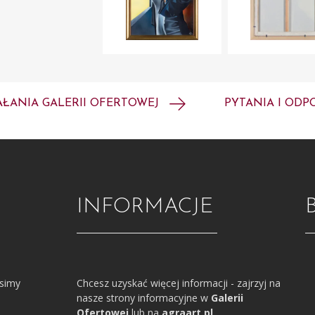
AŁANIA GALERII OFERTOWEJ
PYTANIA I ODP
INFORMACJE
osimy
Chcesz uzyskać więcej informacji - zajrzyj na
nasze strony informacyjne w
Galerii
Ofertowej
lub na
agraart.pl