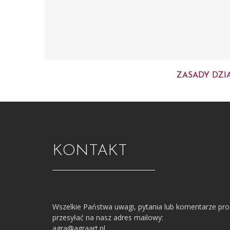
ZASADY DZI
KONTAKT
Wszelkie Państwa uwagi, pytania lub komentarze pr
przesyłać na nasz adres mailowy:
agra@agraart.pl