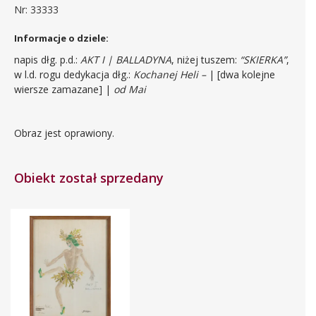
Nr: 33333
Informacje o dziele:
napis dłg. p.d.:
AKT I | BALLADYNA
, niżej tuszem:
“SKIERKA”
,
w l.d. rogu dedykacja dłg.:
Kochanej Heli –
| [dwa kolejne
wiersze zamazane] |
od Mai
Obraz jest oprawiony.
Obiekt został sprzedany