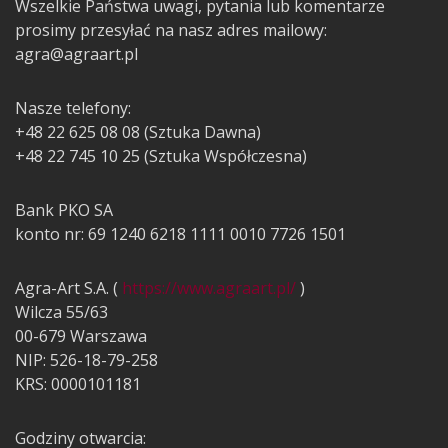
Wszelkie Państwa uwagi, pytania lub komentarze
prosimy przesyłać na nasz adres mailowy:
agra@agraart.pl
Nasze telefony:
+48 22 625 08 08 (Sztuka Dawna)
+48 22 745 10 25 (Sztuka Współczesna)
Bank PKO SA
konto nr: 69 1240 6218 1111 0010 7726 1501
Agra-Art S.A. (
https://www.agraart.pl/
)
Wilcza 55/63
00-679 Warszawa
NIP: 526-18-79-258
KRS: 0000101181
Godziny otwarcia: