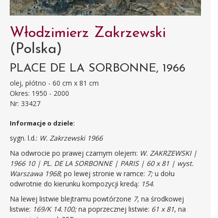
Włodzimierz Zakrzewski
(Polska)
PLACE DE LA SORBONNE, 1966
olej, płótno - 60 cm x 81 cm
Okres: 1950 - 2000
Nr: 33427
Informacje o dziele:
sygn. l.d.:
W. Zakrzewski 1966
Na odwrocie po prawej czarnym olejem:
W. ZAKRZEWSKI |
1966 10 | PL. DE LA SORBONNE | PARIS | 60 x 81 | wyst.
Warszawa 1968
; po lewej stronie w ramce:
7;
u dołu
odwrotnie do kierunku kompozycji kredą:
154
.
Na lewej listwie blejtramu powtórzone
7
, na środkowej
listwie:
169/K 14.100;
na poprzecznej listwie:
61 x 81
, na