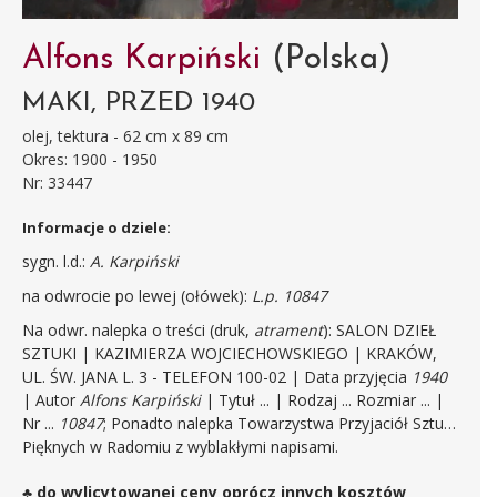
Alfons Karpiński
(Polska)
MAKI, PRZED 1940
olej, tektura - 62 cm x 89 cm
Okres: 1900 - 1950
Nr: 33447
Informacje o dziele:
sygn. l.d.:
A. Karpiński
na odwrocie po lewej (ołówek):
L.p. 10847
Na odwr. nalepka o treści (druk,
atrament
): SALON DZIEŁ
SZTUKI | KAZIMIERZA WOJCIECHOWSKIEGO | KRAKÓW,
UL. ŚW. JANA L. 3 - TELEFON 100-02 | Data przyjęcia
1940
| Autor
Alfons Karpiński
| Tytuł ... | Rodzaj ... Rozmiar ... |
Nr ...
10847
; Ponadto nalepka Towarzystwa Przyjaciół Sztuk
Pięknych w Radomiu z wyblakłymi napisami.
♣ do wylicytowanej ceny oprócz innych kosztów