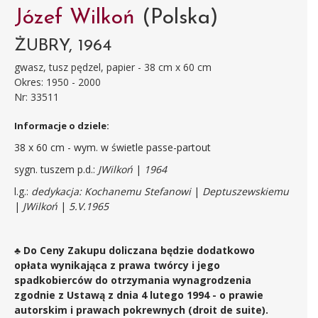
Józef Wilkoń
(Polska)
ŻUBRY, 1964
gwasz, tusz pędzel, papier - 38 cm x 60 cm
Okres: 1950 - 2000
Nr: 33511
Informacje o dziele:
38 x 60 cm - wym. w świetle passe-partout
sygn. tuszem p.d.:
JWilkoń
|
1964
l.g.:
dedykacja: Kochanemu Stefanowi
|
Deptuszewskiemu
|
JWilkoń
|
5.V.1965
♣ Do Ceny Zakupu doliczana będzie dodatkowo
opłata wynikająca z prawa twórcy i jego
spadkobierców do otrzymania wynagrodzenia
zgodnie z Ustawą z dnia 4 lutego 1994 - o prawie
autorskim i prawach pokrewnych (droit de suite
).