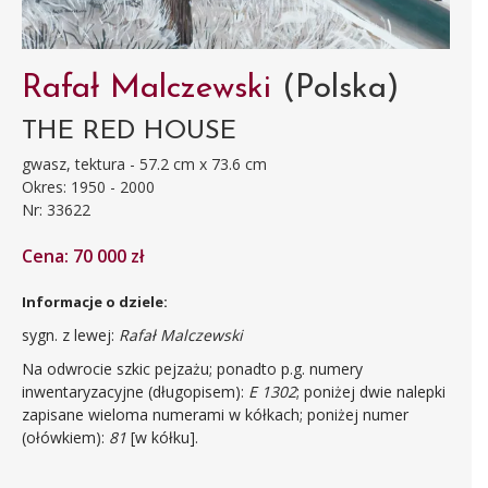
Rafał Malczewski
(Polska)
THE RED HOUSE
gwasz, tektura - 57.2 cm x 73.6 cm
Okres: 1950 - 2000
Nr: 33622
Cena: 70 000 zł
Informacje o dziele:
sygn. z lewej:
Rafał Malczewski
Na odwrocie szkic pejzażu; ponadto p.g. numery
inwentaryzacyjne (długopisem):
E 1302
; poniżej dwie nalepki
zapisane wieloma numerami w kółkach; poniżej numer
(ołówkiem):
81
[w kółku].