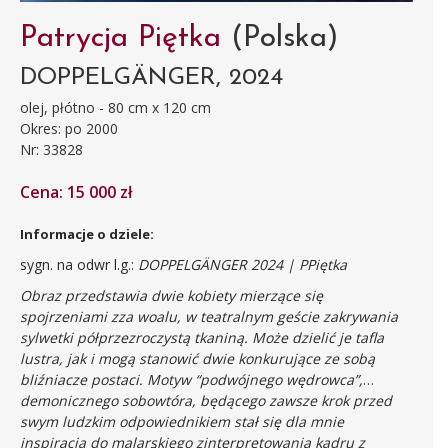
Patrycja Piętka
(Polska)
DOPPELGÄNGER, 2024
olej, płótno - 80 cm x 120 cm
Okres: po 2000
Nr: 33828
Cena: 15 000 zł
Informacje o dziele:
sygn. na odwr l.g.:
DOPPELGÄNGER 2024 | PPiętka
Obraz przedstawia dwie kobiety mierzące się
spojrzeniami zza woalu, w teatralnym geście zakrywania
sylwetki półprzezroczystą tkaniną. Może dzielić je tafla
lustra, jak i mogą stanowić dwie konkurujące ze sobą
bliźniacze postaci. Motyw “podwójnego wędrowca”,
demonicznego sobowtóra, będącego zawsze krok przed
swym ludzkim odpowiednikiem stał się dla mnie
inspiracją do malarskiego zinterpretowania kadru z