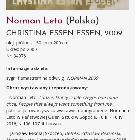
Norman Leto
(Polska)
CHRISTINA ESSEN ESSEN, 2009
olej, płótno - 150 cm x 200 cm
Okres: po 2000
Nr: 34076
Informacje o dziele:
sygn. flamastrem na odwr. g.:
NORMAN 2009
Obraz wystawiany i reprodukowany:
- Norman Leto,
Ludzie, którzy ciągle czegoś ode mnie
chcą. People that always want something from me
;
publikacja towarzysząca wystawie monograficznej Normana
Leto w Państwowej Galerii Sztuki w Sopocie, 10 III - 10 IV
2016, s. 106-107, il. barwna
– Jarosław Mikołaj Skoczeń,
Detoks. Zdzisław Beksiński,
Norman Leto. Korespondencja/Rozmowa
, Warszawa 2018,