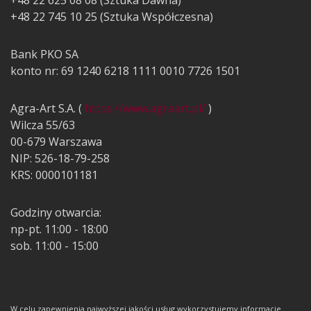
+48 22 625 08 08 (Sztuka Dawna)
+48 22 745 10 25 (Sztuka Współczesna)
Bank PKO SA
konto nr: 69 1240 6218 1111 0010 7726 1501
Agra-Art S.A. (
https://www.agraart.pl/
)
Wilcza 55/63
00-679 Warszawa
NIP: 526-18-79-258
KRS: 0000101181
Godziny otwarcia:
np-pt. 11:00 - 18:00
sob. 11:00 - 15:00
W celu zapewnienia najwyższej jakości usług wykorzystujemy informacje