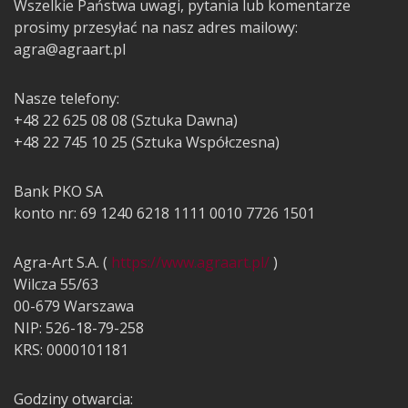
Wszelkie Państwa uwagi, pytania lub komentarze
prosimy przesyłać na nasz adres mailowy:
agra@agraart.pl
Nasze telefony:
+48 22 625 08 08 (Sztuka Dawna)
+48 22 745 10 25 (Sztuka Współczesna)
Bank PKO SA
konto nr: 69 1240 6218 1111 0010 7726 1501
Agra-Art S.A. (
https://www.agraart.pl/
)
Wilcza 55/63
00-679 Warszawa
NIP: 526-18-79-258
KRS: 0000101181
Godziny otwarcia: