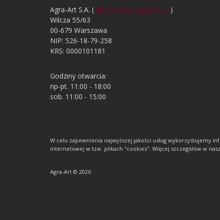
Agra-Art S.A. (
https://www.agraart.pl/
)
Wilcza 55/63
00-679 Warszawa
NIP: 526-18-79-258
KRS: 0000101181
Godziny otwarcia:
np-pt. 11:00 - 18:00
sob. 11:00 - 15:00
W celu zapewnienia najwyższej jakości usług wykorzystujemy 
internetowej w tzw. plikach "cookies". Więcej szczegółów w nasze
Agra-Art © 2026