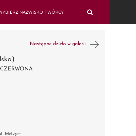
Następne dzieło w galerii
lska)
-CZERWONA
eph Metzger