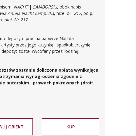
apisem:
NACHT
|
SAMBORSKI
, obok napis
wiła Aniela Nacht Łempicka
, niżej oł.:
217
, po p.
, olej. Nr 217
.
 do depozytu prac na papierze Nachta-
tysty przez jego kuzynkę i spadkobierczynię,
 depozyt został wycofany przez rodzinę.
osztów zostanie doliczona opłata wynikająca
 otrzymania wynagrodzenia zgodnie z
awie autorskim i prawach pokrewnych (droit
WUJ OBIEKT
KUP