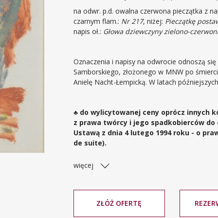
na odwr. p.d. owalna czerwona pieczątka z n
czarnym flam.:
Nr 217
, niżej:
Pieczątkę posta
napis oł.:
Głowa dziewczyny zielono-czerwona
Oznaczenia i napisy na odwrocie odnoszą się
Samborskiego, złożonego w MNW po śmierci ar
Anielę Nacht-Łempicką. W latach późniejszych
♣ do wylicytowanej ceny oprócz innych k
z prawa twórcy i jego spadkobierców do
Ustawą z dnia 4 lutego 1994 roku - o pr
de suite).
więcej
ZŁÓŻ OFERTĘ
REZER