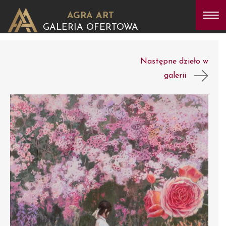
AGRA ART
GALERIA OFERTOWA
Następne dzieło w
galerii