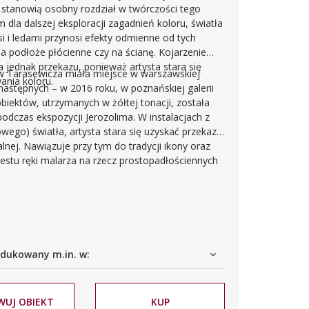
 stanowią osobny rozdział w twórczości tego
m dla dalszej eksploracji zagadnień koloru, światła
ksi i ledami przynosi efekty odmienne od tych
a podłoże płócienne czy na ścianę. Kojarzenie
a jednak przekazu, ponieważ artysta stara się
ów Tarasewicza miała miejsce w warszawskiej
ania koloru.
następnych – w 2016 roku, w poznańskiej galerii
iektów, utrzymanych w żółtej tonacji, została
podczas ekspozycji Jerozolima. W instalacjach z
ego) światła, artysta stara się uzyskać przekaz
lnej. Nawiązuje przy tym do tradycji ikony oraz
e gestu ręki malarza na rzecz prostopadłościennych
odukcji, bliskie jest tradycji konceptualizmu i
dukowany m.in. w:
WUJ OBIEKT
KUP