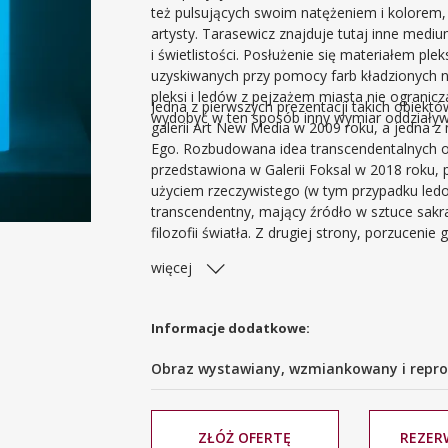
też pulsujących swoim natężeniem i kolorem,
artysty. Tarasewicz znajduje tutaj inne mediu
i świetlistości. Posłużenie się materiałem ple
uzyskiwanych przy pomocy farb kładzionych n
pleksi i ledów z pejzażem miasta nie ogranicz
Jedna z pierwszych prezentacji takich obiekt
wydobyć w ten sposób inny wymiar oddziaływ
galerii Art New Media w 2009 roku, a jedna z 
Ego. Rozbudowana idea transcendentalnych ob
przedstawiona w Galerii Foksal w 2018 roku, 
użyciem rzeczywistego (w tym przypadku ledow
transcendentny, mający źródło w sztuce sakra
filozofii światła. Z drugiej strony, porzuceni
form, powstających przy użyciu mechanicznej pr
więcej
minimal artu.
Informacje dodatkowe:
Obraz wystawiany, wzmiankowany i repro
ZŁÓŻ OFERTĘ
REZER