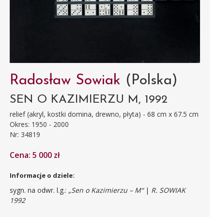
Radosław Sowiak
(Polska)
SEN O KAZIMIERZU M, 1992
relief (akryl, kostki domina, drewno, płyta) - 68 cm x 67.5 cm
Okres: 1950 - 2000
Nr: 34819
Cena: 5 000 zł
Informacje o dziele:
sygn. na odwr. l.g.:
„Sen o Kazimierzu – M“
|
R. SOWIAK
1992