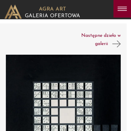
AGRA ART
GALERIA OFERTOWA
Następne dzieło w
galerii