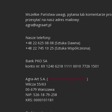
Wszelkie Państwa uwagi, pytania lub komentarze pr
przesyłać na nasz adres mailowy:
agra@agraart.pl
Nasze telefony:
+48 22 625 08 08 (Sztuka Dawna)
+48 22 745 10 25 (Sztuka Współczesna)
Bank PKO SA
konto nr: 69 1240 6218 1111 0010 7726 1501
Agra-Art S.A. (
https://www.agraart.pl/
)
Wilcza 55/63
00-679 Warszawa
NIP: 526-18-79-258
KRS: 0000101181