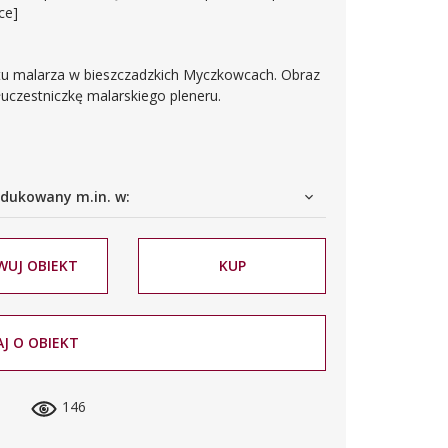
ce]
tu malarza w bieszczadzkich Myczkowcach. Obraz
łuczestniczkę malarskiego pleneru.
dukowany m.in. w:
WUJ OBIEKT
KUP
J O OBIEKT
146