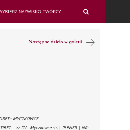
Następne dzieło w galerii
 TIBET= MYCZKOWCE
 TIBET
|
>> IZA- Myczkowce <<
|
PLENER
|
NR: