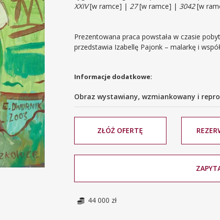
XXIV
[w ramce] |
27
[w ramce] |
3042
[w ram
Prezentowana praca powstała w czasie poby
przedstawia Izabellę Pajonk – malarkę i wspó
Informacje dodatkowe:
Obraz wystawiany, wzmiankowany i repro
ZŁÓŻ OFERTĘ
REZER
ZAPYTA
44 000 zł