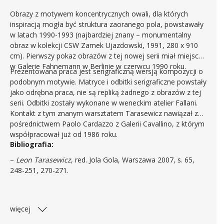
Obrazy z motywem koncentrycznych owali, dla których
inspiracją mogła być struktura zaoranego pola, powstawały
w latach 1990-1993 (najbardziej znany – monumentalny
obraz w kolekcji CSW Zamek Ujazdowski, 1991, 280 x 910
cm). Pierwszy pokaz obrazów z tej nowej serii miał miejsce
w Galerie Fahnemann w Berlinie w czerwcu 1990 roku.
Prezentowana praca jest serigraficzną wersją kompozycji o
podobnym motywie. Matryce i odbitki serigraficzne powstały
jako odrębna praca, nie są repliką żadnego z obrazów z tej
serii. Odbitki zostały wykonane w weneckim atelier Fallani.
Kontakt z tym znanym warsztatem Tarasewicz nawiązał za
pośrednictwem Paolo Cardazzo z Galerii Cavallino, z którym
współpracował już od 1986 roku.
Bibliografia:
–
Leon Tarasewicz
, red. Jola Gola, Warszawa 2007, s. 65,
248-251, 270-271.
więcej