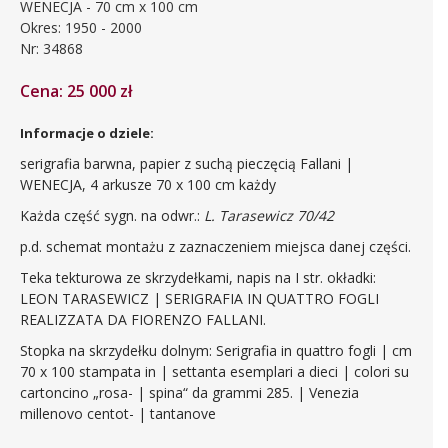
WENECJA - 70 cm x 100 cm
Okres: 1950 - 2000
Nr: 34868
Cena: 25 000 zł
Informacje o dziele:
serigrafia barwna, papier z suchą pieczęcią Fallani |
WENECJA,
4 arkusze 70 x 100 cm każdy
Każda część sygn. na odwr.:
L. Tarasewicz 70/42
p.d. schemat montażu z zaznaczeniem miejsca danej części.
Teka tekturowa ze skrzydełkami, napis na I str. okładki:
LEON TARASEWICZ | SERIGRAFIA IN QUATTRO FOGLI
REALIZZATA DA FIORENZO FALLANI.
Stopka na skrzydełku dolnym: Serigrafia in quattro fogli | cm
70 x 100 stampata in | settanta esemplari a dieci | colori su
cartoncino „rosa- | spina“ da grammi 285. | Venezia
millenovo centot- | tantanove