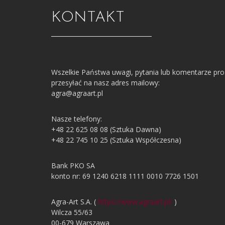
KONTAKT
Wszelkie Państwa uwagi, pytania lub komentarze pr
przesyłać na nasz adres mailowy:
agra@agraart.pl
Nasze telefony:
+48 22 625 08 08 (Sztuka Dawna)
+48 22 745 10 25 (Sztuka Współczesna)
Bank PKO SA
konto nr: 69 1240 6218 1111 0010 7726 1501
Agra-Art S.A. (
https://www.agraart.pl/
)
Wilcza 55/63
00-679 Warszawa