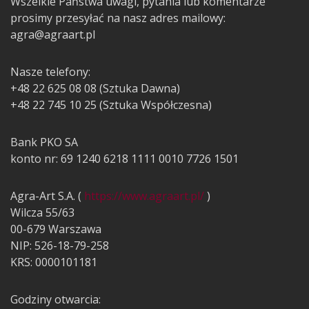
Wszelkie Państwa uwagi, pytania lub komentarze
prosimy przesyłać na nasz adres mailowy:
agra@agraart.pl
Nasze telefony:
+48 22 625 08 08 (Sztuka Dawna)
+48 22 745 10 25 (Sztuka Współczesna)
Bank PKO SA
konto nr: 69 1240 6218 1111 0010 7726 1501
Agra-Art S.A. (
https://www.agraart.pl/
)
Wilcza 55/63
00-679 Warszawa
NIP: 526-18-79-258
KRS: 0000101181
Godziny otwarcia: