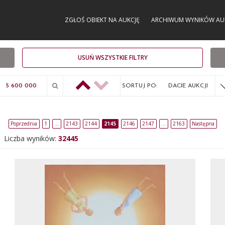
ZGŁOŚ OBIEKT NA AUKCJĘ
ARCHIWUM WYNIKÓW AU
USUŃ WSZYSTKIE FILTRY
SORTUJ PO:
DACIE AUKCJI
Poprzednia
1
…
2143
2144
2145
2146
2147
…
2163
Następna
Liczba wyników:
32445