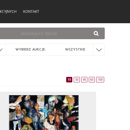
KCYJNYCH
KONTAKT
WYBIERZ AUKCJE:
WSZYSTKIE
15
30
45
60
100