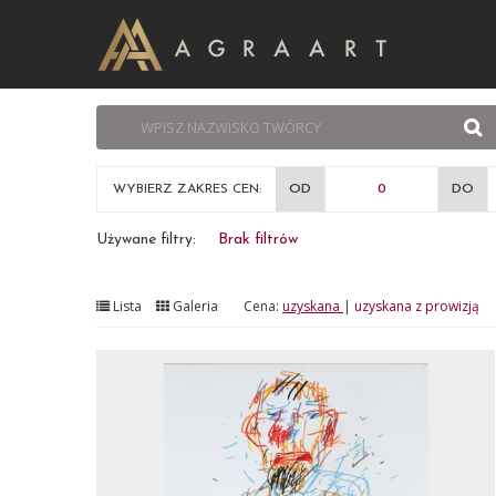
WYBIERZ ZAKRES CEN:
OD
DO
Używane filtry:
Brak filtrów
Lista
Galeria
Cena:
uzyskana
|
uzyskana z prowizją