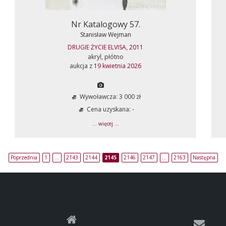
Nr Katalogowy 57.
Stanisław Wejman
DRUGIE ŻYCIE ELVISA, 2011
akryl, płótno
aukcja z
19 kwietnia 2026
Wywoławcza: 3 000 zł
Cena uzyskana: -
... więcej ...
Poprzednia
1
…
2143
2144
2145
2146
2147
…
2163
Następna