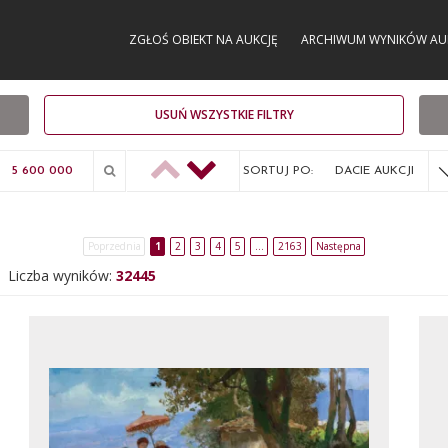
ZGŁOŚ OBIEKT NA AUKCJĘ
ARCHIWUM WYNIKÓW AU
USUŃ WSZYSTKIE FILTRY
SORTUJ PO:
DACIE AUKCJI
Poprzednia
1
2
3
4
5
…
2163
Następna
Liczba wyników:
32445