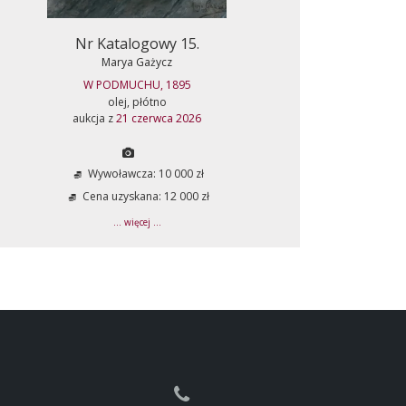
Nr Katalogowy 15.
Marya Gażycz
W PODMUCHU, 1895
olej, płótno
aukcja z
21 czerwca 2026
Wywoławcza: 10 000 zł
Cena uzyskana: 12 000 zł
... więcej ...