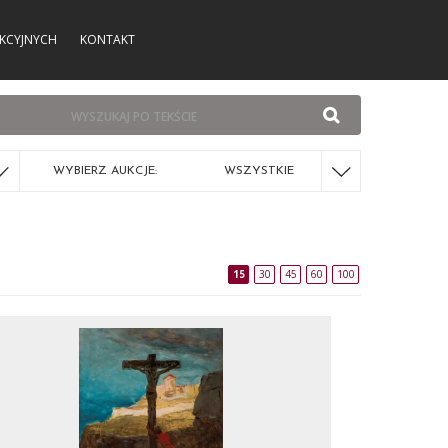
KCYJNYCH
KONTAKT
WYBIERZ AUKCJE:
WSZYSTKIE
15
30
45
60
100