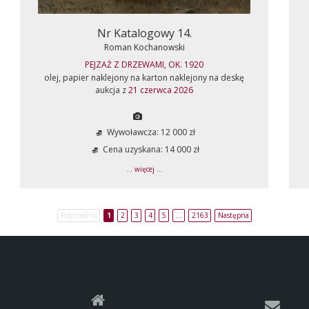
Nr Katalogowy 14.
Roman Kochanowski
PEJZAŻ Z DRZEWAMI, OK. 1920
olej, papier naklejony na karton naklejony na deskę
aukcja z
21 czerwca 2026
Wywoławcza: 12 000 zł
Cena uzyskana: 14 000 zł
... więcej ...
Poprzednia
1
2
3
4
5
…
2163
Następna