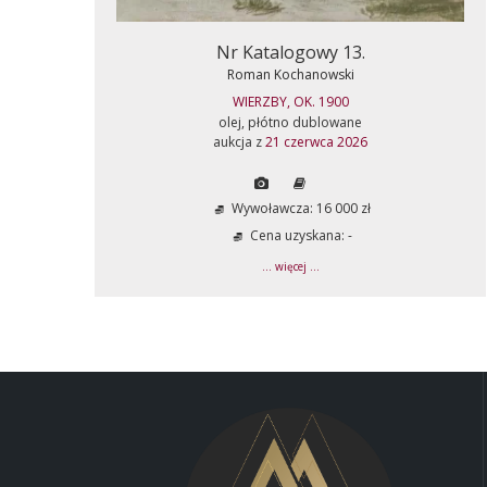
Nr Katalogowy 13.
Roman Kochanowski
WIERZBY, OK. 1900
olej, płótno dublowane
aukcja z
21 czerwca 2026
Wywoławcza: 16 000 zł
Cena uzyskana: -
... więcej ...