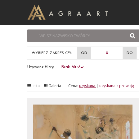
WYBIERZ ZAKRES CEN:
OD
DO
Używane filtry:
Brak filtrów
Lista
Galeria
Cena:
uzyskana
|
uzyskana z prowizją