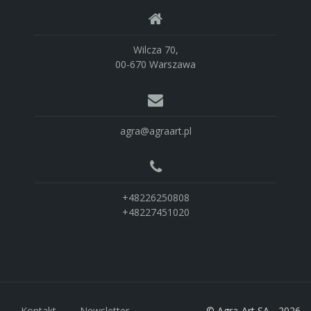
Wilcza 70,
00-670 Warszawa
agra@agraart.pl
+48226250808
+48227451020
Kontakt
Newsletter
© Agra-Art SA - 2026