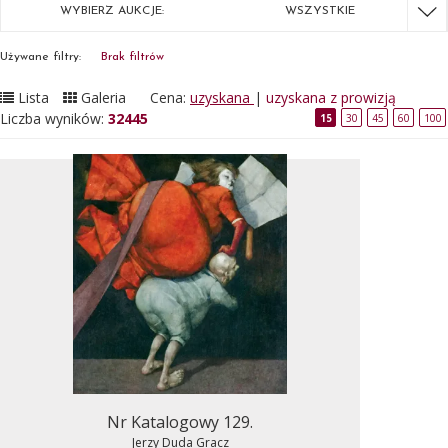
WYBIERZ AUKCJE:
WSZYSTKIE
Używane filtry:
Brak filtrów
Lista
Galeria
Cena:
uzyskana
|
uzyskana z prowizją
Liczba wyników:
32445
15
30
45
60
100
Nr Katalogowy 129.
Jerzy Duda Gracz