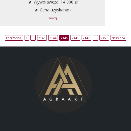
Wywoławcza: 14 000 zł
Cena uzyskana: -
... więcej ...
Poprzednia
1
…
2143
2144
2145
2146
2147
…
2163
Następna