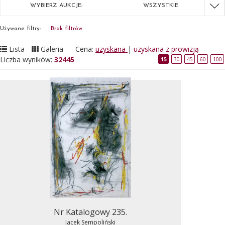
WYBIERZ AUKCJE:
WSZYSTKIE
Używane filtry:
Brak filtrów
Lista
Galeria
Cena:
uzyskana
|
uzyskana z prowizją
Liczba wyników:
32445
15
30
45
60
100
Nr Katalogowy 235.
Jacek Sempoliński