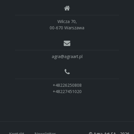
Wilcza 70,
00-670 Warszawa
agra@agraart.pl
+48226250808
+48227451020
Kontakt
Newsletter
© Agra-Art SA - 2026