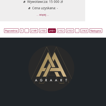
Wywoławcza: 15 000 zł
Cena uzyskana: -
... więcej ...
Poprzednia
1
…
2149
2150
2151
2152
2153
…
2163
Następna