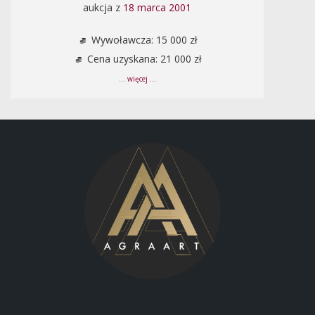
aukcja z
18 marca 2001
Wywoławcza: 15 000 zł
Cena uzyskana: 21 000 zł
... więcej ...