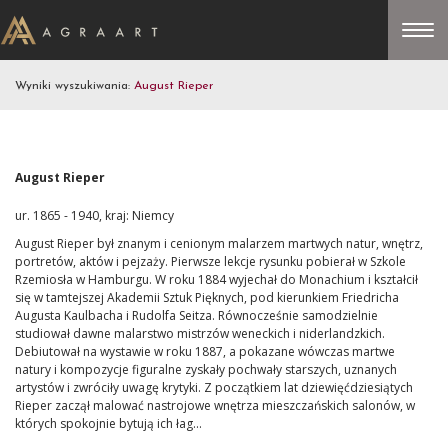
Wyniki wyszukiwania:
August Rieper
August Rieper
ur. 1865 - 1940, kraj: Niemcy
August Rieper był znanym i cenionym malarzem martwych natur, wnętrz,
portretów, aktów i pejzaży. Pierwsze lekcje rysunku pobierał w Szkole
Rzemiosła w Hamburgu. W roku 1884 wyjechał do Monachium i kształcił
się w tamtejszej Akademii Sztuk Pięknych, pod kierunkiem Friedricha
Augusta Kaulbacha i Rudolfa Seitza. Równocześnie samodzielnie
studiował dawne malarstwo mistrzów weneckich i niderlandzkich.
Debiutował na wystawie w roku 1887, a pokazane wówczas martwe
natury i kompozycje figuralne zyskały pochwały starszych, uznanych
artystów i zwróciły uwagę krytyki. Z początkiem lat dziewięćdziesiątych
Rieper zaczął malować nastrojowe wnętrza mieszczańskich salonów, w
których spokojnie bytują ich łag...