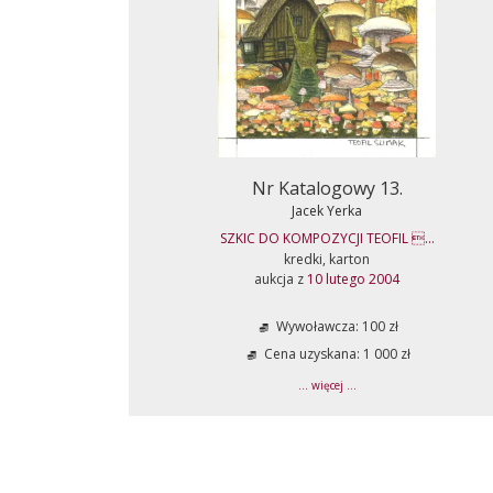
Nr Katalogowy 13.
Jacek Yerka
SZKIC DO KOMPOZYCJI TEOFIL ...
kredki, karton
aukcja z
10 lutego 2004
Wywoławcza: 100 zł
Cena uzyskana: 1 000 zł
... więcej ...