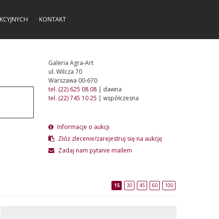
KCYJNYCH
KONTAKT
Galeria Agra-Art
ul. Wilcza 70
Warszawa 00-670
tel. (22) 625 08 08
| dawna
tel. (22) 745 10 25
| współczesna
Informacje o aukcji
Złóż zlecenie/zarejestruj się na aukcję
Zadaj nam pytanie mailem
15
30
45
60
100