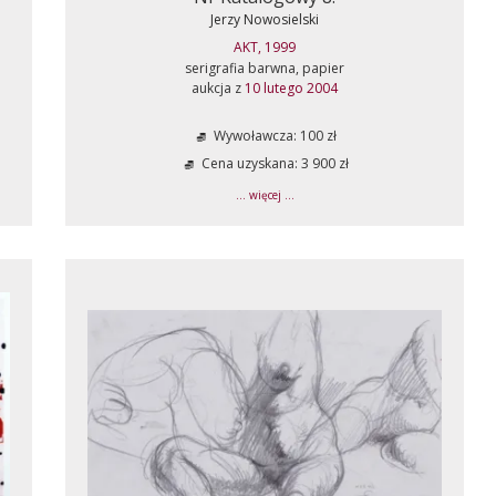
Jerzy Nowosielski
AKT, 1999
serigrafia barwna, papier
aukcja z
10 lutego 2004
Wywoławcza: 100 zł
Cena uzyskana: 3 900 zł
... więcej ...