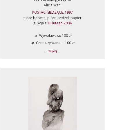
Alicja Wahl
POSTACI SIEDZĄCE, 1997
tusze barwne, pióro pędzel, papier
aukcja z
10 lutego 2004
Wywoławcza: 100 zł
Cena uzyskana: 1 100 zł
... więcej ...