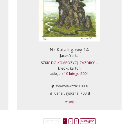
Nr Katalogowy 14.
Jacek Yerka
SZKIC DO KOMPOZYCJI ZAZDRO"...
kredki, karton
aukcja z
10 lutego 2004
Wywoławcza: 100 zł
Cena uzyskana: 700 zł
... więcej ...
Poprzednia
1
2
3
Następna