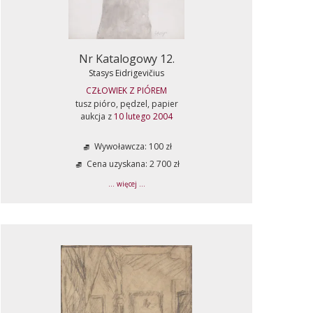
Nr Katalogowy 12.
Stasys Eidrigevičius
CZŁOWIEK Z PIÓREM
tusz pióro, pędzel, papier
aukcja z
10 lutego 2004
Wywoławcza: 100 zł
Cena uzyskana: 2 700 zł
... więcej ...