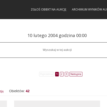
ZGŁOŚ OBIEKT NA AUKCJĘ
ARCHIWUM WYNIKÓW AU
10 lutego 2004 godzina 00:00
Poprzednia
1
2
3
Następna
Obiektów:
42
zją