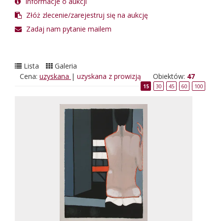
Informacje o aukcji
Złóż zlecenie/zarejestruj się na aukcję
Zadaj nam pytanie mailem
Lista
Galeria
Cena:
uzyskana
|
uzyskana z prowizją
Obiektów:
47
15
30
45
60
100