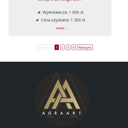
Wywoławcza: 1 000 zł
Cena uzyskana: 1 200 zł
... więcej ...
Poprzednia
1
2
3
4
Następna