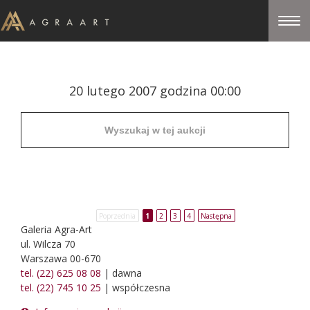
20 lutego 2007 godzina 00:00
Poprzednia
1
2
3
4
Następna
Galeria Agra-Art
ul. Wilcza 70
Warszawa 00-670
tel. (22) 625 08 08
| dawna
tel. (22) 745 10 25
| współczesna