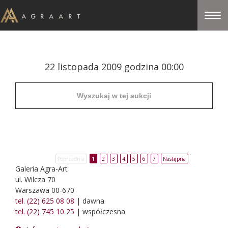
22 listopada 2009 godzina 00:00
Poprzednia
1
2
3
4
5
6
7
Następna
Galeria Agra-Art
ul. Wilcza 70
Warszawa 00-670
tel. (22) 625 08 08
| dawna
tel. (22) 745 10 25
| współczesna