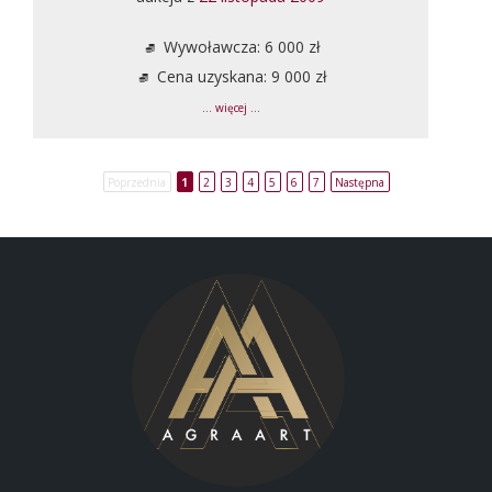
Wywoławcza: 6 000 zł
Cena uzyskana: 9 000 zł
... więcej ...
Poprzednia
1
2
3
4
5
6
7
Następna