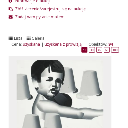
Informacje o aukcji
Złóż zlecenie/zarejestruj się na aukcję
Zadaj nam pytanie mailem
Lista
Galeria
Cena:
uzyskana
|
uzyskana z prowizją
Obiektów:
94
15
30
45
60
100