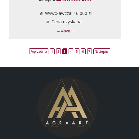
Wywoławcza: 16 000 zł
Cena uzyskana: -
... więcej ...
Poprzednia
1
2
3
4
5
6
7
Następna