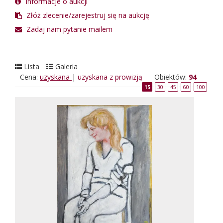
Informacje o aukcji
Złóż zlecenie/zarejestruj się na aukcję
Zadaj nam pytanie mailem
Lista
Galeria
Cena:
uzyskana
|
uzyskana z prowizją
Obiektów:
94
15
30
45
60
100