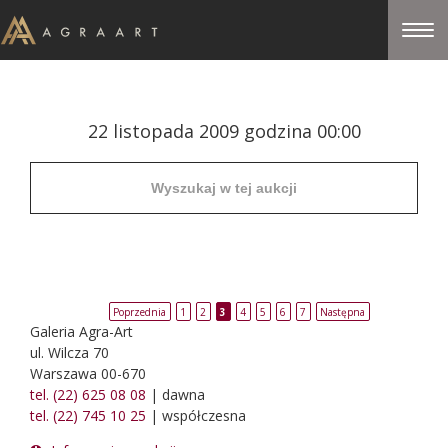
22 listopada 2009 godzina 00:00
Poprzednia
1
2
3
4
5
6
7
Następna
Galeria Agra-Art
ul. Wilcza 70
Warszawa 00-670
tel. (22) 625 08 08
| dawna
tel. (22) 745 10 25
| współczesna