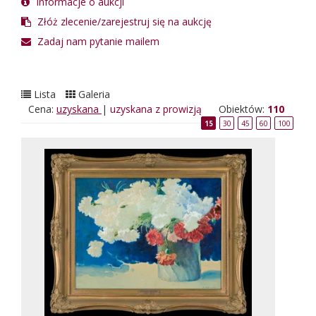
Informacje o aukcji
Złóż zlecenie/zarejestruj się na aukcję
Zadaj nam pytanie mailem
Lista
Galeria
Cena:
uzyskana
|
uzyskana z prowizją
Obiektów:
110
15
30
45
60
100