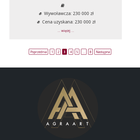
Wywoławcza: 230 000 zł
Cena uzyskana: 230 000 zł
... więcej ...
Poprzednia
1
2
3
4
5
…
8
Następna