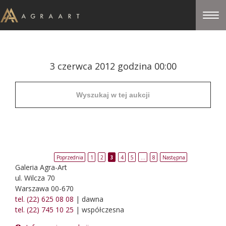
3 czerwca 2012 godzina 00:00
Poprzednia
1
2
3
4
5
…
8
Następna
Galeria Agra-Art
ul. Wilcza 70
Warszawa 00-670
tel. (22) 625 08 08
| dawna
tel. (22) 745 10 25
| współczesna