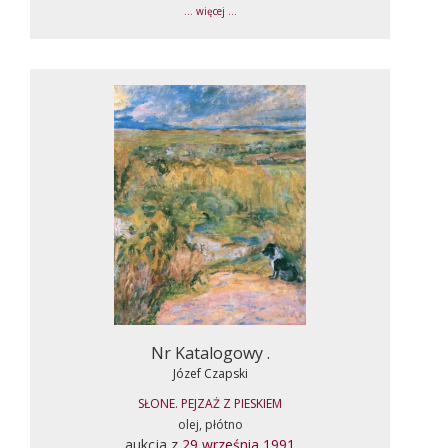
... więcej ...
Nr Katalogowy .
Józef Czapski
SŁONE. PEJZAŻ Z PIESKIEM
olej, płótno
aukcja z
29 września 1991