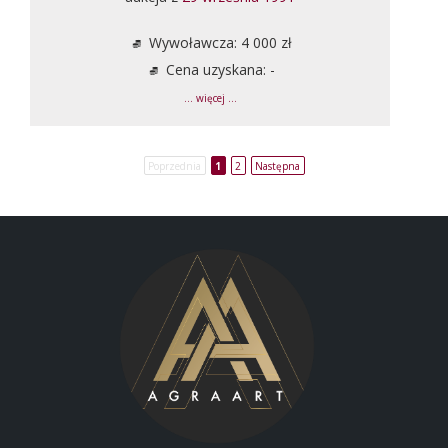
Wywoławcza: 4 000 zł
Cena uzyskana: -
... więcej ...
Poprzednia
1
2
Następna