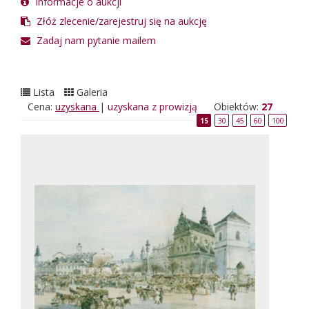
Informacje o aukcji
Złóż zlecenie/zarejestruj się na aukcję
Zadaj nam pytanie mailem
Lista
Galeria
Cena:
uzyskana
|
uzyskana z prowizją
Obiektów:
27
15
30
45
60
100