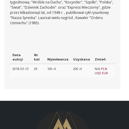
tygodniową: "Wróble na Dachu", "Kocynder", "Szpilki", "Polska",
"Świat", "Dziennik Zachodni" .oraz "Express Wieczorny", gdzie
przez kilkadziesiąt lat, od 1948 r. , publikował cykl rysunkowy
"Nasza Syrenka". Laureat wielu nagród , Kawaler "Orderu
Uśmiechu" (1985).
Data
Nr
aukcji
kat
Wywoławcza
Uzyskana
Zmień:
2018-03-13
29
100 zł
200 zł
N/A
PLN
USD
EUR