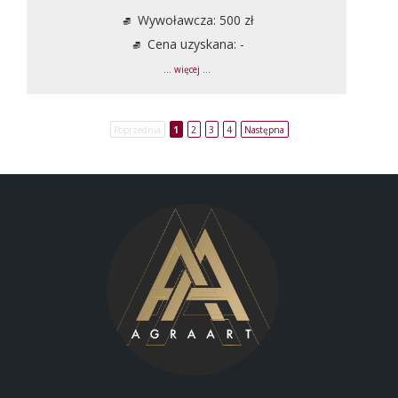
Wywoławcza: 500 zł
Cena uzyskana: -
... więcej ...
Poprzednia
1
2
3
4
Następna