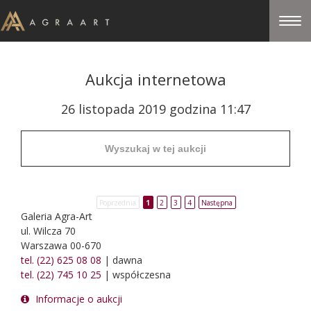
Aukcja internetowa
26 listopada 2019 godzina 11:47
Poprzednia
1
2
3
4
Następna
Galeria Agra-Art
ul. Wilcza 70
Warszawa 00-670
tel. (22) 625 08 08
| dawna
tel. (22) 745 10 25
| współczesna
Informacje o aukcji