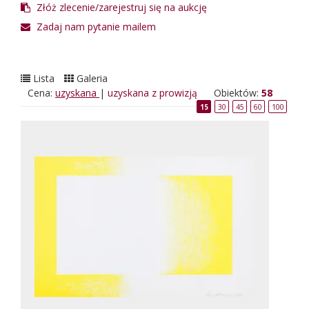
Złóż zlecenie/zarejestruj się na aukcję
Zadaj nam pytanie mailem
Lista
Galeria
Cena:
uzyskana
|
uzyskana z prowizją
Obiektów:
58
15
30
45
60
100