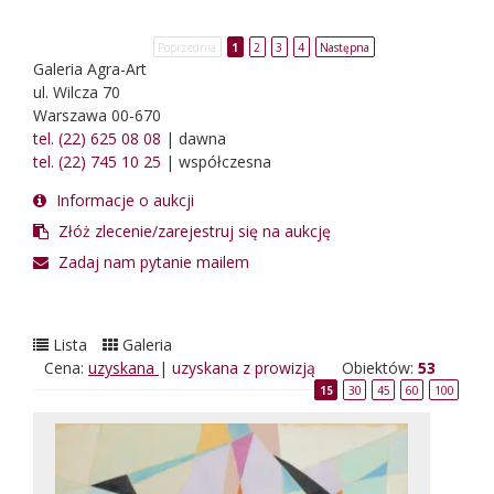
Poprzednia
1
2
3
4
Następna
Galeria Agra-Art
ul. Wilcza 70
Warszawa 00-670
tel. (22) 625 08 08
| dawna
tel. (22) 745 10 25
| współczesna
Informacje o aukcji
Złóż zlecenie/zarejestruj się na aukcję
Zadaj nam pytanie mailem
Lista
Galeria
Cena:
uzyskana
|
uzyskana z prowizją
Obiektów:
53
15
30
45
60
100