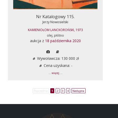
Nr Katalogowy 115.
Jerzy Nowosielski
KAMIENIOŁOM LANCKOROŃSKI, 1973
olej, płótno
aukcja z
18 października 2020
Wywoławcza: 130 000 zł
Cena uzyskana: -
... więcej ...
Poprzednia
1
2
3
4
Następna