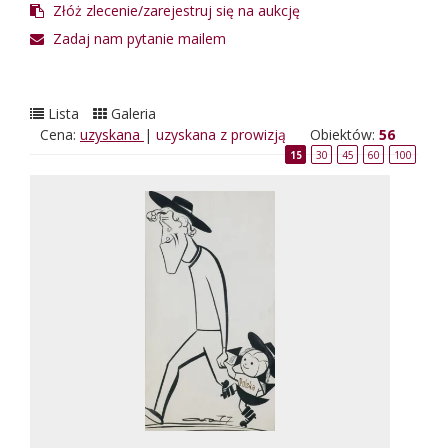
Złóż zlecenie/zarejestruj się na aukcję
Zadaj nam pytanie mailem
Lista
Galeria
Cena:
uzyskana
|
uzyskana z prowizją
Obiektów:
56
15
30
45
60
100