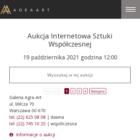
Aukcja Internetowa Sztuki
Współczesnej
19 października 2021 godzina 12:00
Poprzednia
1
2
3
4
Następna
Galeria Agra-Art
ul. Wilcza 70
Warszawa 00-670
tel. (22) 625 08 08
| dawna
tel. (22) 745 10 25
| współczesna
Informacje o aukcji