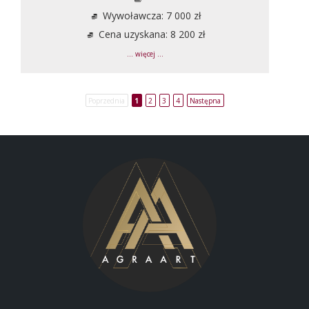
Wywoławcza: 7 000 zł
Cena uzyskana: 8 200 zł
... więcej ...
Poprzednia
1
2
3
4
Następna