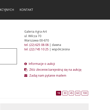
KCYJNYCH
KONTAKT
Galeria Agra-Art
ul. Wilcza 70
Warszawa 00-670
tel. (22) 625 08 08
| dawna
tel. (22) 745 10 25
| współczesna
Informacje o aukcji
Złóż zlecenie/zarejestruj się na aukcję
Zadaj nam pytanie mailem
15
30
45
60
100