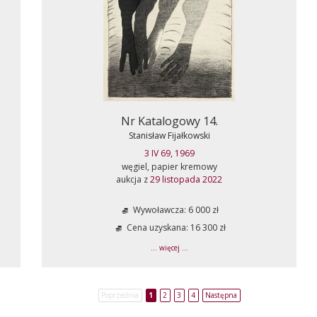
Nr Katalogowy 14.
Stanisław Fijałkowski
3 IV 69, 1969
węgiel, papier kremowy
aukcja z
29 listopada 2022
Wywoławcza: 6 000 zł
Cena uzyskana: 16 300 zł
... więcej ...
Poprzednia
1
2
3
4
Następna