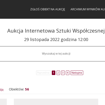
ZGŁOŚ OBIEKT NA AUKCJĘ
ARCHIWUM WYNIKÓW AU
Aukcja Internetowa Sztuki Współczesnej
29 listopada 2022 godzina 12:00
Poprzednia
1
2
3
4
Następna
Obiektów:
56
zją