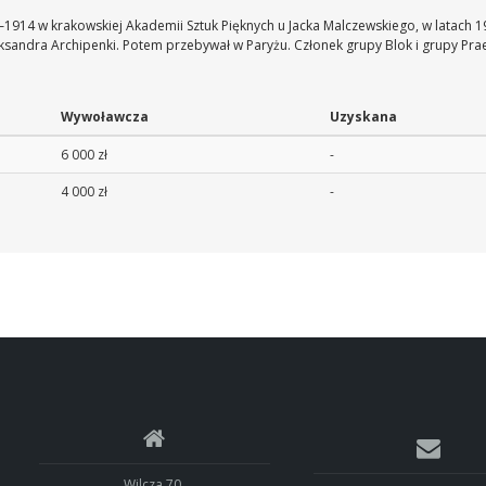
13–1914 w krakowskiej Akademii Sztuk Pięknych u Jacka Malczewskiego, w latach
ksandra Archipenki. Potem przebywał w Paryżu. Członek grupy Blok i grupy Pra
Wywoławcza
Uzyskana
6 000 zł
-
4 000 zł
-
Wilcza 70,