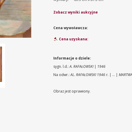
Zobacz wyniki aukcyjne
Cena wywoławcza:
Cena uzyskana:
Informacje o dziele:
sygn. l.d.:
A. RAFAŁOWSKI
|
1946
Na odwr.:
AL. RAFAŁOWSKI 1946 r.
| ... |
MARTWA
Obraz jest oprawiony.