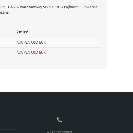
 1915−1922 w warszawskiej Szkole Sztuk Pięknych u Edwarda
esens.
Zmień:
N/A
PLN
USD
EUR
N/A
PLN
USD
EUR
+48226250808