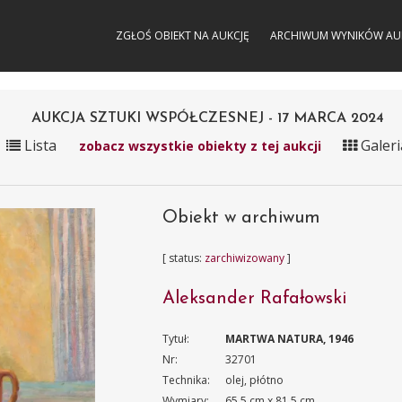
ZGŁOŚ OBIEKT NA AUKCJĘ
ARCHIWUM WYNIKÓW AU
AUKCJA SZTUKI WSPÓŁCZESNEJ - 17 MARCA 2024
Lista
Galeri
zobacz wszystkie obiekty z tej aukcji
Obiekt w archiwum
[ status:
zarchiwizowany
]
Aleksander Rafałowski
Tytuł:
MARTWA NATURA, 1946
Nr:
32701
Technika:
olej, płótno
Wymiary:
65.5 cm x 81.5 cm