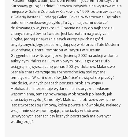
i Rafałem Bujnowskim, Markiem Firkiem i Józefem Tomczykiem
Kurosawą grupę "Ładnie". Pierwsza indywidualna wystawa miała
miejsce w Galerii Zderzak w Krakowie w 1999, potem związał się
z Galerią Raster i Fundacją Galerii Foksal w Warszawie. Był także
autorem komiksowego cyklu „Tu żyję i tu jest mi dobrze“
drukowanego w „Przekroju“. Obecnie należy do najbardziej
znanych artystów na świecie. Jest laureatem nagrody van
Gogha, jednej z najważniejszych europejskich nagród
artystycznych. Jego prace znajdują się w zbiorach Tate Modern
w Londynie, Centre Pompidou w Paryżu i w Muzeum
Guggenheima w Nowym Jorku. Jesienią 2002 na aukcji w domu
aukcyjnym Philips de Pury w Nowym Jorku jego obraz Ufo
osiągnął najwyższą cenę ponad 200 tys. dolarów. Malarstwo
Sasnala charakteryzuje się różnorodnością stylistyczną i
tematyczną. W serii obrazów „Mościce“ nawiązał do przeżyć
młodości, w innych pracach porusza problem wojny i
Holokaustu. Interpretuje wydarzenia historyczne i własne
wspomnienia, tematy powracają w obrazach po latach, jak
chociażby w cyklu „Samoloty“. Malowanie obrazów związane
jest z twórczością filmową, która powstaje równolegle, niekiedy
wzajemnie się wspomagając, chociażby w kadrowo
uchwyconych scenach czy licznych portretach malowanych
według zdjęć.