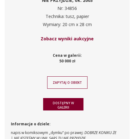
NIE PRZYJDZIE, ok. 2003
Nr: 34856
Technika: tusz, papier
Wymiary: 20 cm x 28 cm
Zobacz wyniki aukcyjne
Cena w galerii:
50 000 zł
ZAPYTAJ O OBIEKT
DOSTĘPNY W
GALERII
Informacje o dziele:
napis w komiksowym „dymku“ po prawej:
DOBRZE KONIKU ŻE
| NIE JESTEŚMY W UNII. SARS TU NIE PRZYJDZIE