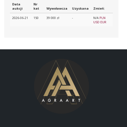
Data
Nr
aukcji
kat
Wywoławcza
Uzyskana
Zmień:
2026-06-21
150
39 000 zł
-
N/A
PLN
USD
EUR