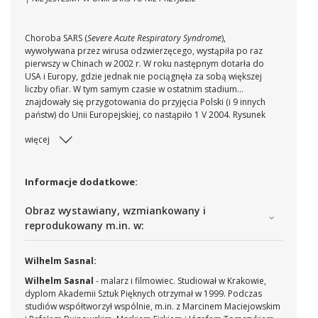
Choroba SARS (
Severe Acute Respiratory Syndrome
),
wywoływana przez wirusa odzwierzęcego, wystąpiła po raz
pierwszy w Chinach w 2002 r. W roku następnym dotarła do
USA i Europy, gdzie jednak nie pociągnęła za sobą większej
liczby ofiar. W tym samym czasie w ostatnim stadium
znajdowały się przygotowania do przyjęcia Polski (i 9 innych
państw) do Unii Europejskiej, co nastąpiło 1 V 2004. Rysunek
jest satyrą na stan zarówno świadomości społecznej, jak i
więcej
kondycji cywilizacyjnej kraju w tym przełomowym czasie.
Informacje dodatkowe:
Obraz wystawiany, wzmiankowany i
reprodukowany m.in. w:
Wilhelm Sasnal:
Wilhelm Sasnal
- malarz i filmowiec. Studiował w Krakowie,
dyplom Akademii Sztuk Pięknych otrzymał w 1999. Podczas
studiów współtworzył wspólnie, m.in. z Marcinem Maciejowskim