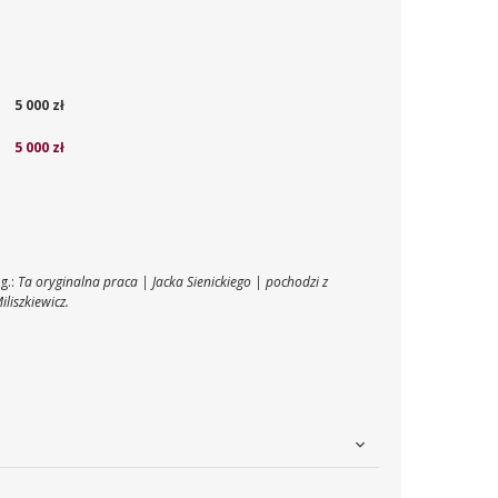
5 000 zł
5 000 zł
g.:
Ta oryginalna praca | Jacka Sienickiego | pochodzi z
iliszkiewicz.