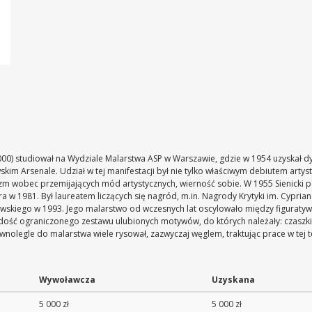
2000) studiował na Wydziale Malarstwa ASP w Warszawie, gdzie w 1954 uzyskał 
im Arsenale. Udział w tej manifestacji był nie tylko właściwym debiutem artysty,
yzm wobec przemijających mód artystycznych, wierność sobie. W 1955 Sienicki p
ra w 1981. Był laureatem liczących się nagród, m.in. Nagrody Krytyki im. Cypri
ykowskiego w 1993. Jego malarstwo od wczesnych lat oscylowało między figurat
ł dość ograniczonego zestawu ulubionych motywów, do których należały: czaszki
olegle do malarstwa wiele rysował, zazwyczaj węglem, traktując prace w tej t
Wywoławcza
Uzyskana
5 000 zł
5 000 zł