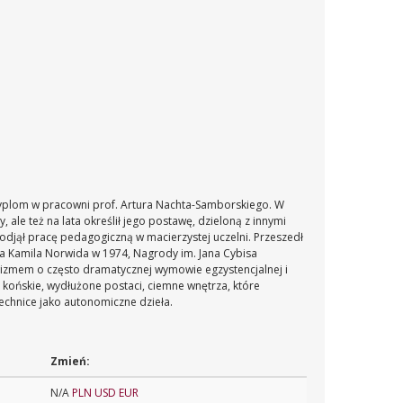
dyplom w pracowni prof. Artura Nachta-Samborskiego. W
 ale też na lata określił jego postawę, dzieloną z innymi
odjął pracę pedagogiczną w macierzystej uczelni. Przeszedł
ana Kamila Norwida w 1974, Nagrody im. Jana Cybisa
ywizmem o często dramatycznej wymowie egzystencjalnej i
 końskie, wydłużone postaci, ciemne wnętrza, które
echnice jako autonomiczne dzieła.
Zmień:
N/A
PLN
USD
EUR