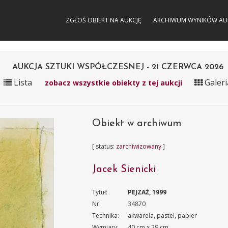
ZGŁOŚ OBIEKT NA AUKCJĘ
ARCHIWUM WYNIKÓW AU
AUKCJA SZTUKI WSPÓŁCZESNEJ - 21 CZERWCA 2026
Lista
Galeri
zobacz wszystkie obiekty z tej aukcji
Obiekt w archiwum
[ status:
zarchiwizowany
]
Jacek Sienicki
Tytuł:
PEJZAŻ, 1999
Nr:
34870
Technika:
akwarela, pastel, papier
Wymiary:
40 cm x 29 cm