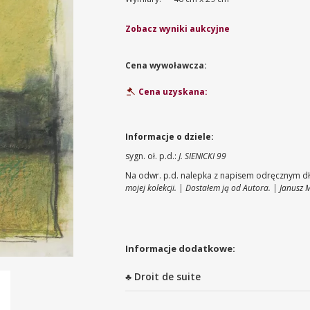
Zobacz wyniki aukcyjne
Cena wywoławcza:
Cena uzyskana:
Informacje o dziele:
sygn. oł. p.d.:
J. SIENICKI 99
Na odwr. p.d. nalepka z napisem odręcznym dł
mojej kolekcji. | Dostałem ją od Autora. | Janusz M
Informacje dodatkowe:
♣ Droit de suite