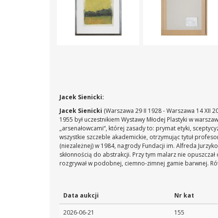
Jacek Sienicki:
Jacek Sienicki
(Warszawa 29 II 1928 - Warszawa 14 XII 
1955 był uczestnikiem Wystawy Młodej Plastyki w warszawsk
„arsenałowcami“, której zasady to: prymat etyki, sceptyc
wszystkie szczeble akademickie, otrzymując tytuł profeso
(niezależnej) w 1984, nagrody Fundacji im. Alfreda Jurz
skłonnością do abstrakcji. Przy tym malarz nie opuszcza
rozgrywał w podobnej, ciemno-zimnej gamie barwnej. Równ
Data aukcji
Nr kat
2026-06-21
155