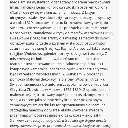
medalami na wystawach, odznaczany orderami państwowymi
(m.in. francuską Legią Honorową i włoskim orderem Corona
d’Italia), cieszył się wielkim uznaniem i sławą.
Z krajem
utrzymywał stałe i żywe kontakty - przesyłał obrazy na wystawy,
a w roku 1879 podarował miastu Krakowowi sławny swój obraz
Świeczniki chrześcijaństwa, dając początek zbiorom Muzeum
Narodowego.
Namalował kurtyny do teatrów w Krakowie (1896)
i we Lwowie (1900; dar artysty dla miasta).
Tematów do swych
obrazów szukał przede wszystkim w starożytności; w historii,
życiu i mitach dawnej Grecji czy Rzymu. Ale tworzył także sceny
religijne (Wniebowstąpienie), obrazy rodzajowe i portrety. Z
mistrzowską techniką malował zarówno monumentalne,
teatralnie inscenizowane i tłumnie zaludnione płótna, jak i
kompozycje kameralne, osadzone bądź w scenerii antycznej,
bądź w realiach współczesnych (Z wiatykiem, Z pociechą i
pomocą).
Malował dekoracyjne plafony (Wiosna, Jutrzenka,
Światło i ciemność), był autorem zespołu malowideł w cerkwi
Chrystusa Zbawiciela w Moskwie 1875-1879).
Z upodobaniem
malował pejzaż, traktowany bądź jako tło osadzonych w nim
scen, a czasem jako samodzielny krajobraz pogrążony w
zapadającym zmierzchu lub też opromieniony słońcem.
Ze
szczególną maestrią odtwarzał efekty wywołane światłem
przenikającym poprzez gałęzie drzew, które – jak pisał H.
Sienkiewicz –
rzucają mocny cień, wśród którego drgają złociste
plamy, utworzone przez promienie słoneczne wciskające się między