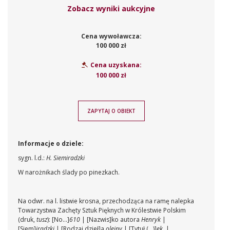
Zobacz wyniki aukcyjne
Cena wywoławcza:
100 000 zł
Cena uzyskana:
100 000 zł
ZAPYTAJ O OBIEKT
Informacje o dziele:
sygn. l.d.:
H. Siemiradzki
W narożnikach ślady po pinezkach.
Na odwr. na l. listwie krosna, przechodząca na ramę nalepka
Towarzystwa Zachęty Sztuk Pięknych w Królestwie Polskim
(druk,
tusz
): [No...]
610
| [Nazwis]ko autora
Henryk
|
[Siem]
iradzki
| [Rodzaj dzieł]a
olejny
| [Tytuł (...)]
ek
. |