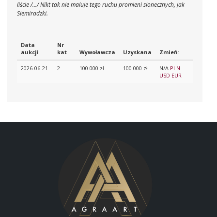
liście /.../ Nikt tak nie maluje tego ruchu promieni słonecznych, jak
Siemiradzki.
Data
Nr
aukcji
kat
Wywoławcza
Uzyskana
Zmień:
2026-06-21
2
100 000 zł
100 000 zł
N/A
PLN
USD
EUR