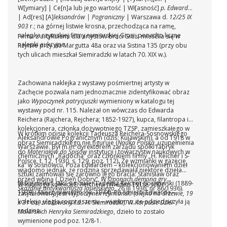
W[ymiary] | Ce[n]a lub jego wartość | Wł[asność]
p. Edwarda
| Ad[res] [A]
leksandrów | Pograniczny
| Warszawa d.
12/25 IX
903
r.; na górnej listwie krosna, przechodząca na ramę,
nalepka rzymskiej firmy ramiarskiej Giosi; ponadto liczne
Firma z artykułami dla artystów braci Giosi mieściła się w
nalepki aukcyjne.
Rzymie przy via Margutta 48a oraz via Sistina 135 (przy obu
tych ulicach mieszkał Siemiradzki w latach 70. XIX w.).
Zachowana naklejka z wystawy pośmiertnej artysty w
Zachęcie pozwala nam jednoznacznie zidentyfikować obraz
jako
Wypoczynek patrycjuszki
wymieniony w katalogu tej
wystawy pod nr. 115. Należał on wówczas do Edwarda
Reichera (Rajchera, Rejchera; 1852-1927), kupca, filantropa i
kolekcjonera, członka dożywotniego TZSP, zamieszkałego w
W krótkim opisie kolekcji Tadeusza Reichera-Sosnowskiego
Aleksandrowie Pogranicznym (dziś: Kujawskim), a od 1918 w
obraz Siemiradzkiego nie figuruje (
Nauka Polska
, uzupełnienia
Warszawie. Był m.in. dyrektorem zarządu spółki fabryk
do
Materiałów do Spisów
instytucji i towarzystw naukowych w
chemicznych „Radocha“ oraz członkiem firmy „H. Reicher i S-
Polsce, t. 12, 1930, s. 129, poz. 112). Ze wzmianki w gazecie,
ka“ w Sosnowcu. Poza Edwardem – kolekcjonowaniem dzieł
wiadomo jednak, że rodzina sprzedawała niektóre dzieła
sztuki zajmowali się zarówno jego bracia: Stanisław oraz
przed wojną („Dzień Dobry“,
W szponach demona gry...
Maksymilian, jak i synowie: Tadeusz Reicher-Sosnowski (1889-
W katalogu kolekcji E. Reichera (Wiedeń 1918), szkic
Skazanie antykwariusza Jasielskiego
, 26 III 1936, nr 86/1936).
1939) i Mieczysław (zm. ok. 1944). Po śmierci Edwarda –
zatytułowany jest
Wypoczynek rzymiański
(
olejno na drzewie, 19
kolekcja uległa rozproszeniu – wiadomo, że odziedziczyła ją
x 31 cm, znakowany l.d.: H. Siemiradzki
). W
Korpusie Dzieł
rodzina.
Malarskich Henryka Siemiradzkiego
, dzieło to zostało
wymienione pod poz. 12/8-1.