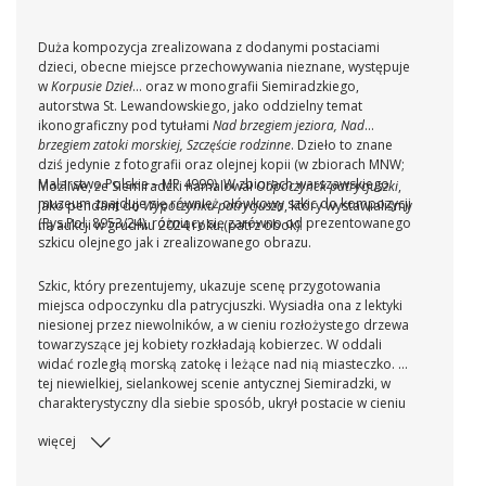
Duża kompozycja zrealizowana z dodanymi postaciami
dzieci, obecne miejsce przechowywania nieznane, występuje
w
Korpusie Dzieł
... oraz w monografii Siemiradzkiego,
autorstwa St. Lewandowskiego, jako oddzielny temat
ikonograficzny pod tytułami
Nad brzegiem jeziora, Nad
brzegiem zatoki morskiej, Szczęście rodzinne
. Dzieło to znane
dziś jedynie z fotografii oraz olejnej kopii (w zbiorach MNW;
Malarstwo Polskie – MP 4999). W zbiorach warszawskiego
Możliwe, że Siemiradzki namalował
Odpoczynek patrycjuszki
,
muzeum znajduje się również ołówkowy szkic do kompozycji
jako pendant do
Wypoczynku patrycjusza
, który wystawialiśmy
(Rys.Pol. 8953/24), różniący się zarówno od prezentowanego
na aukcji w grudniu 2024 roku (patrz obok).
szkicu olejnego jak i zrealizowanego obrazu.
Szkic, który prezentujemy, ukazuje scenę przygotowania
miejsca odpoczynku dla patrycjuszki. Wysiadła ona z lektyki
niesionej przez niewolników, a w cieniu rozłożystego drzewa
towarzyszące jej kobiety rozkładają kobierzec. W oddali
widać rozległą morską zatokę i leżące nad nią miasteczko. W
tej niewielkiej, sielankowej scenie antycznej Siemiradzki, w
charakterystyczny dla siebie sposób, ukrył postacie w cieniu
pobliskich drzew, chroniąc je przed palącym, południowym
więcej
słońcem. Miękkie, rozproszone światło łagodnie spowija
bohaterki, budując atmosferę ciepłego dnia i podkreślając
spokojny, idylliczny nastrój kompozycji.