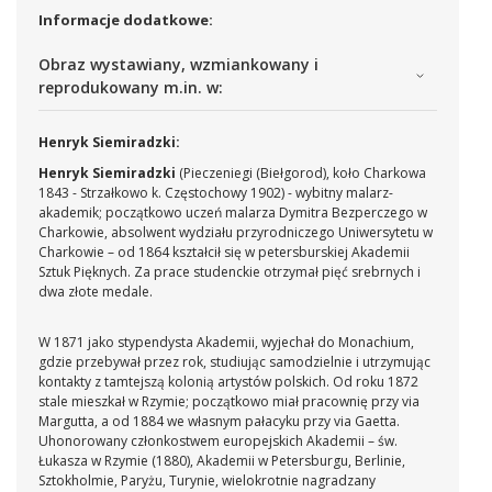
Informacje dodatkowe:
Obraz wystawiany, wzmiankowany i
reprodukowany m.in. w:
Henryk Siemiradzki:
Henryk Siemiradzki
(Pieczeniegi (Biełgorod), koło Charkowa
1843 - Strzałkowo k. Częstochowy 1902) - wybitny malarz-
akademik; początkowo uczeń malarza Dymitra Bezperczego w
Charkowie, absolwent wydziału przyrodniczego Uniwersytetu w
Charkowie – od 1864 kształcił się w petersburskiej Akademii
Sztuk Pięknych. Za prace studenckie otrzymał pięć srebrnych i
dwa złote medale.
W 1871 jako stypendysta Akademii, wyjechał do Monachium,
gdzie przebywał przez rok, studiując samodzielnie i utrzymując
kontakty z tamtejszą kolonią artystów polskich.
Od roku 1872
stale mieszkał w Rzymie; początkowo miał pracownię przy via
Margutta, a od 1884 we własnym pałacyku przy via Gaetta.
Uhonorowany członkostwem europejskich Akademii – św.
Łukasza w Rzymie (1880), Akademii w Petersburgu, Berlinie,
Sztokholmie, Paryżu, Turynie, wielokrotnie nagradzany