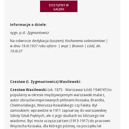
DOSTĘPNY W
GALERII
Informacje o dziele:
sygn. p.d.:
Zygmuntowicz
Na odwrocie dedykacja (tuszem):
Kochanemu solenizantowi |
w dniu 19.III.1937 roku ofiaro- | wuje | Brunon | Łódź, dn.
19.III.37
Czesław (I. Zygmuntowicz) Wasilewski:
Czesław Wasilewski
(ok. 1875 - Warszawa/ Łódź 1946?47) to
popularny w okresie międzywojennym warszawski malarz,
autor obrazów inspirowanych płótnami Kossaka, Brandta,
Chełmońskiego, Wierusza-Kowalskiego czy Fałata. Był
samoukiem; wprawdzie w 1911 zapisał się do warszawskiej
Szkoły Sztuk Pięknych, ale o jego studiach nic bliższego nie
wiadomo. Być może uczęszczał tam (1913-1917) do pracowni
Wojciecha Kossaka, dla którego później, na początku lat