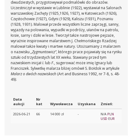
dwudziestych, przygotowywał podmalówki do obrazów.
Uczestniczył w wystawie w Lublinie (1922), wystawiał na Salonach
warszawskiej Zachęty (1925,1926, 1927), w Katowicach (1926),
Częstochowie (1927), Gdyni (1929), Kaliszu (1931), Poznaniu
(1928, 1931). Malował przede wszystkim liczne zaprzęgi, sanny,
wyjazdy na polowania, wypadki w podróży, ułanów na patrolu,
łosie, sarny i dziki w lesie. Tworzył także nastrojowe pejzaże,
wyraźnie inspirowane malarstwem J. Chełmońskiego Rzadziej
malował także kwiaty i martwe natury. Utożsamiany z malarzem
o nazwisku
„Zygmuntowicz”
, którego prace pojawiały się na rynku
sztuki od trzydziestych lat XX wieku. Stawiany przed tym
nazwiskiem inicjał
I.
lub
F
., sugerować może imię Ignacy lub
Franciszek. Sylwetkę malarza bliżej omówił S. Bołdok w artykule
Malarz o dwóch nazwiskach
(Art and Business 1992, nr 7-8, s. 48-
49
).
Data
Nr
aukcji
kat
Wywoławcza
Uzyskana
Zmień:
2026-06-21
66
14 000 zł
-
N/A
PLN
USD
EUR