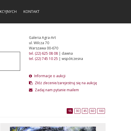
KCYJNYCH
KONTAKT
Galeria Agra-Art
ul. Wilcza 70
Warszawa 00-670
tel. (22) 625 08 08
| dawna
tel. (22) 745 10 25
| współczesna
Informacje o aukcji
Złóż zlecenie/zarejestruj się na aukcję
Zadaj nam pytanie mailem
15
30
45
60
100