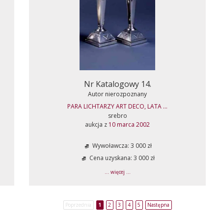
Nr Katalogowy 14.
Autor nierozpoznany
PARA LICHTARZY ART DECO, LATA ...
srebro
aukcja z
10 marca 2002
Wywoławcza: 3 000 zł
Cena uzyskana: 3 000 zł
... więcej ...
Poprzednia
1
2
3
4
5
Następna