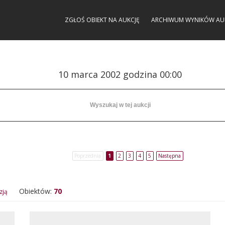
ZGŁOŚ OBIEKT NA AUKCJĘ
ARCHIWUM WYNIKÓW AU
10 marca 2002 godzina 00:00
Poprzednia
1
2
3
4
5
Następna
Obiektów:
70
zją